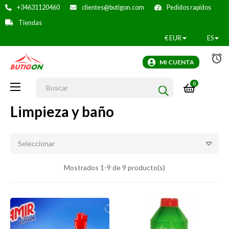
+34631120460
clientes@butigon.com
Pedidos rapidos
Tiendas
€
EUR
ES
alarm
MI CUENTA
0
Navegación
☰
de
palanca
Limpieza y baño
Seleccionar
Mostrados 1-9 de 9 producto(s)