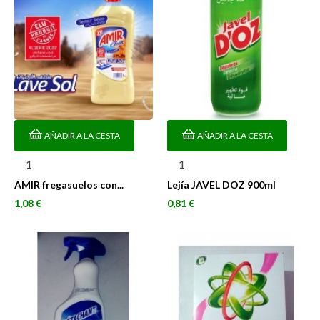
AÑADIR A LA CESTA
AÑADIR A LA CESTA
AMIR fregasuelos con...
Lejía JAVEL DOZ 900ml
Precio
Precio
1,08 €
0,81 €