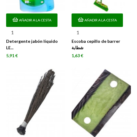
AÑADIR A LA CESTA
AÑADIR A LA CESTA
Detergente jabón líquido
Escoba cepillo de barrer
LE...
شطابة
Precio
Precio
5,91 €
1,63 €