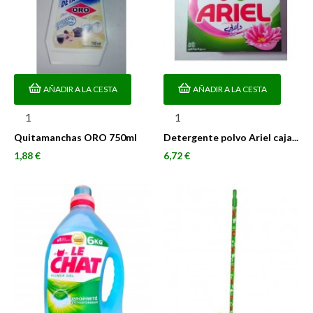
AÑADIR A LA CESTA
AÑADIR A LA CESTA
Quitamanchas ORO 750ml
Detergente polvo Ariel caja...
Precio
Precio
1,88 €
6,72 €