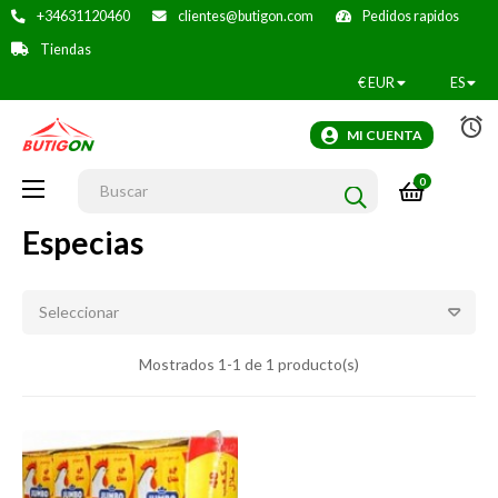
+34631120460
clientes@butigon.com
Pedidos rapidos
Tiendas
€
EUR
ES
alarm
MI CUENTA
0
Navegación
☰
de
palanca
Especias
Seleccionar
Mostrados 1-1 de 1 producto(s)