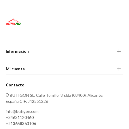
Informacion
Mi cuenta
Contacto
BUTIGON SL, Calle Tomillo, 8 Elda (03400), Alicante,
España CIF: J42551226
info@butigon.com
+34631120460
+213658363106