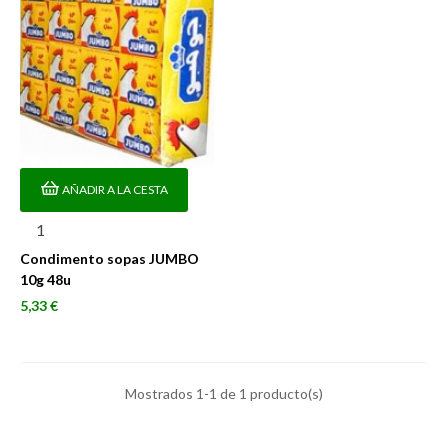
AÑADIR A LA CESTA
Condimento sopas JUMBO
10g 48u
Precio
5,33 €
Mostrados 1-1 de 1 producto(s)