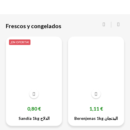
Frescos y congelados
‹
›
¡EN OFERTA!
Precio
Precio
0,80 €
1,11 €
Berenjenas 1kg البذنجان
Sandía 1kg الدلاح