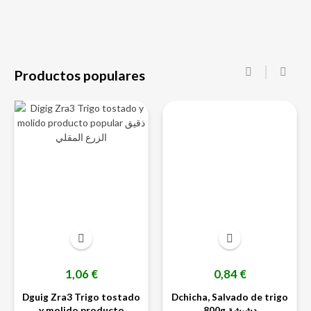
Productos populares
‹
›
Precio
Precio
1,06 €
0,84 €
Dguig Zra3 Trigo tostado
Dchicha, Salvado de trigo
y molido producto
800g دشيشة