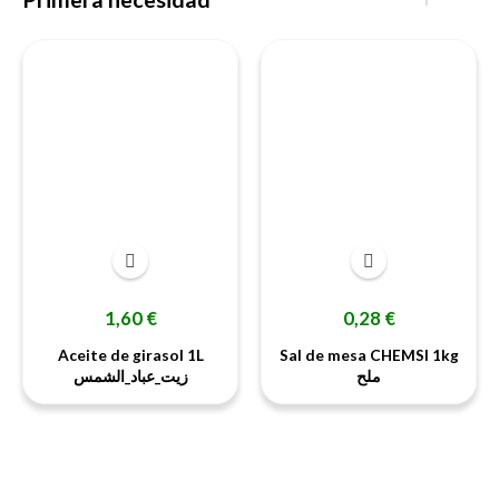
‹
›
Precio
Precio
1,60 €
0,28 €
Aceite de girasol 1L
Sal de mesa CHEMSI 1kg
ملح
زيت_عباد_الشمس