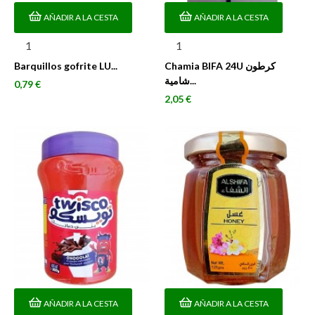
AÑADIR A LA CESTA
AÑADIR A LA CESTA
Barquillos gofrite LU...
Chamia BIFA 24U كرطون
شامية...
Precio
0,79 €
Precio
2,05 €
AÑADIR A LA CESTA
AÑADIR A LA CESTA