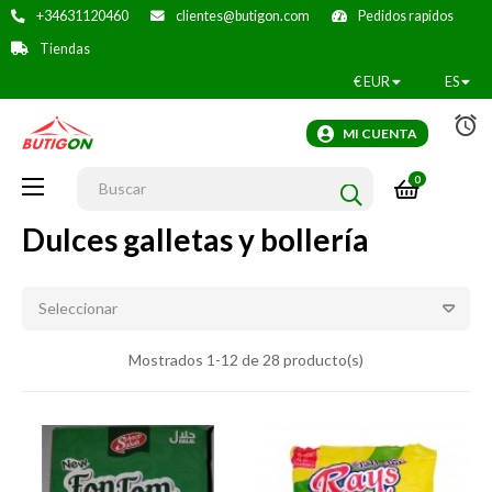
+34631120460
clientes@butigon.com
Pedidos rapidos
Tiendas
€
EUR
ES
alarm
MI CUENTA
0
Navegación
☰
de
palanca
Dulces galletas y bollería
Seleccionar
Mostrados 1-12 de 28 producto(s)