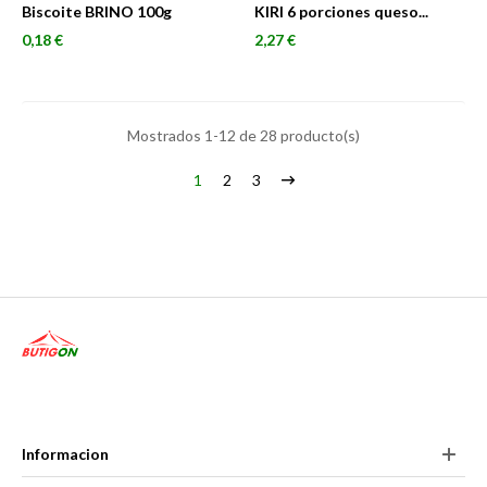
Biscoite BRINO 100g
KIRI 6 porciones queso...
Precio
Precio
0,18 €
2,27 €
Mostrados 1-12 de 28 producto(s)
1
2
3
Informacion