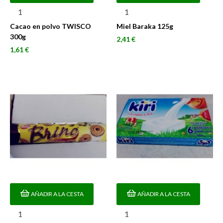
Cacao en polvo TWISCO
Miel Baraka 125g
300g
Precio
2,41 €
Precio
1,61 €
AÑADIR A LA CESTA
AÑADIR A LA CESTA