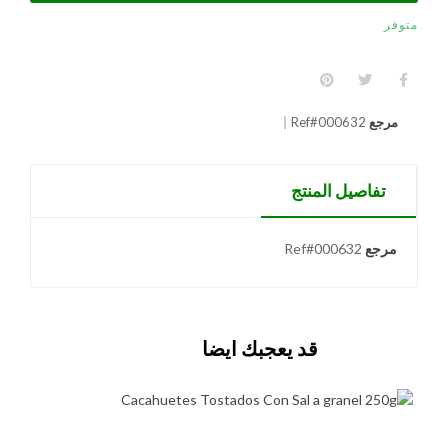
متوفر
مرجع
Ref#000632
تفاصيل المنتج
مرجع
Ref#000632
قد يعجبك ايضا