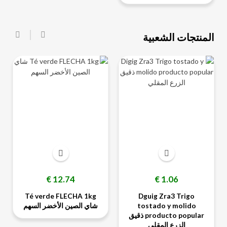
المنتجات الشعبية
‹
›
ت
السعر
السعر
12.74 €
1.06 €
Té verde FLECHA 1kg
Dguig Zra3 Trigo
tostado y molido
شاي الصين الأخضر السهم
producto popular ذقيق
الزرع المقلي