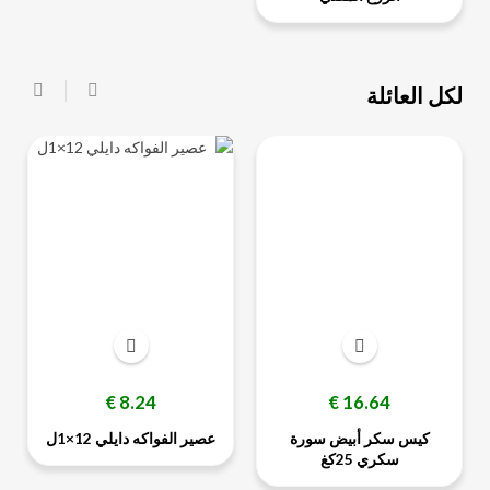
لكل العائلة
‹
›
السعر
السعر
8.24 €
16.64 €
كيس سكر أبيض سورة
عصير الفواكه دايلي 12×1ل
سكري 25كغ