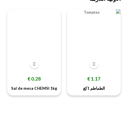
‹
›
السعر
السعر
0.28 €
1.17 €
الطماطم 1كغ
Sal de mesa CHEMSI 1kg