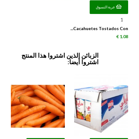
عربة التسوق
Cacahuetes Tostados Con...
السعر
1.08 €
الزبائن الذين اشتروا هذا المنتج
اشتروا أيضا: