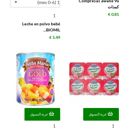
Compresas awane 9u
كمدات
السعر
0.81 €
Leche en polvo bebé
BIOMIL...
السعر
5.49 €
عربة التسوق
عربة التسوق