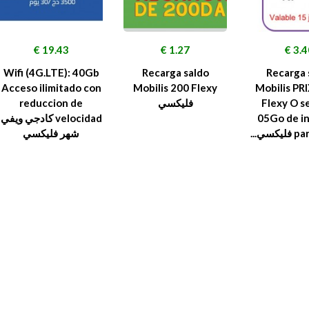
سعر
السعر
السعر
19.43 €
1.27 €
3.40
Wifi (4G.LTE): 40Gb
Recarga saldo
Recarga 
Acceso ilimitado con
Mobilis 200 Flexy
Mobilis PR
Flexy O se
فليكسي
reduccion de
05Go de i
velocidad كادجي ويفي
سي...
شهر فليكسي