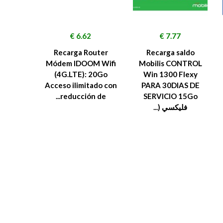
السعر
السعر
6.62 €
7.77 €
Recarga Router
Recarga saldo
Módem IDOOM Wifi
Mobilis CONTROL
(4G.LTE): 20Go
Win 1300 Flexy
Acceso ilimitado con
PARA 30DIAS DE
reducción de...
SERVICIO 15Go
فليكسي (...