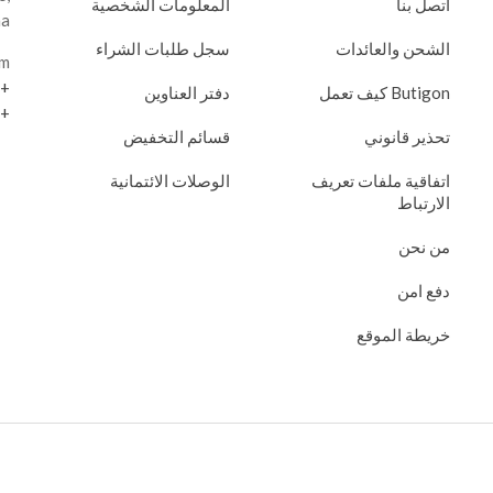
اتصل بنا
المعلومات الشخصية
España
الشحن والعائدات
سجل طلبات الشراء
om
+34631120460
Butigon كيف تعمل
دفتر العناوين
+213658363106
تحذير قانوني
قسائم التخفيض
اتفاقية ملفات تعريف
الوصلات الائتمانية
الارتباط
من نحن
دفع امن
خريطة الموقع