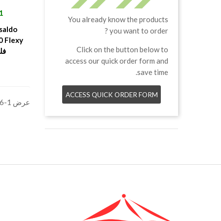
ال
 €
You already know the products
saldo
you want to order ?
0 Flexy
Click on the button below to
فل
access our quick order form and
save time.
ACCESS QUICK ORDER FORM
عرض 1-6 من 6 العناصر