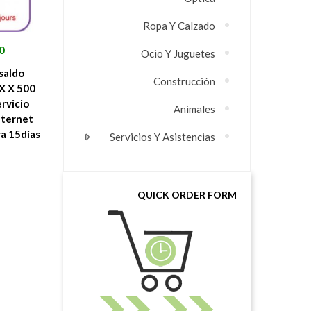
Ropa Y Calzado
ال
 €
Ocio Y Juguetes
saldo
Construcción
IX X 500
rvicio
Animales
nternet
para 15dias فليك
Servicios Y Asistencias
QUICK ORDER FORM