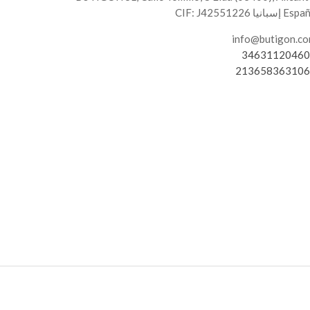
 إسبانيا CIF: J42551226
info@butigon.c