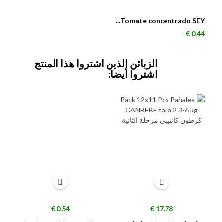
Tomate concentrado SEY...
السعر
0.44 €
الزبائن الذين اشتروا هذا المنتج
اشتروا أيضا:
السعر
السعر
0.54 €
17.78 €