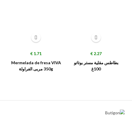
السعر
السعر
1.71 €
2.27 €
بطاطس مقلية مستر بوتاتو
Mermelada de fresa VIVA
100غ
350g مربى الفراولة