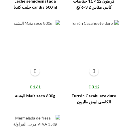
كرطون 12 × 11 حفاضات
Leche semidesnatada
كانبي مقاس 2 3-6 كغ
candia 500ml حليب كنديا
السعر
السعر
1.61 €
3.12 €
Turrón Cacahuete duro
Maíz seco 800g البشنة
الكاسي لبيض طارون