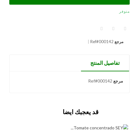
متوفر
مرجع
Ref#000142
تفاصيل المنتج
مرجع
Ref#000142
قد يعجبك ايضا