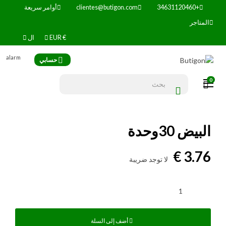
+34631120460
clientes@butigon.com
أوامر سريعة
المتاجر
€
EUR
ال
alarm
حسابي
0
الملاحة
☰
تبديل
البيض 30وحدة
3.76 €
لا توجد ضريبة
أضف إلى السلة