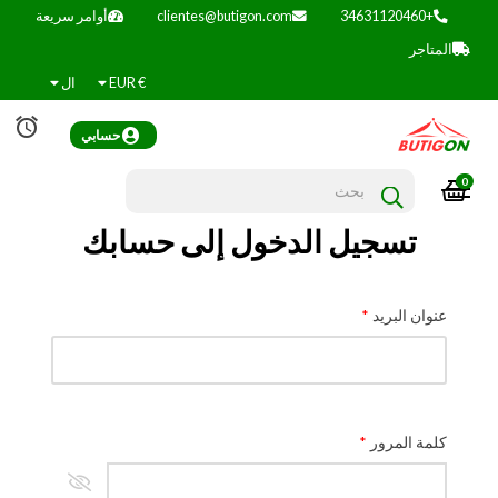
+34631120460
clientes@butigon.com
أوامر سريعة
المتاجر
€
EUR
ال
alarm
حسابي
0
الملاحة
☰
تبديل
تسجيل الدخول إلى حسابك
عنوان البريد
كلمة المرور