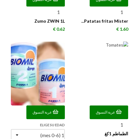
Zumo ZWIN 1L
Patatas fritas Mister...
السعر
السعر
0.62 €
1.60 €
عربة التسوق
عربة التسوق
ELIGE SU EDAD
الطماطم 1كغ