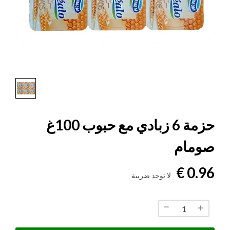
حزمة 6 زبادي مع حبوب 100غ
صومام
0.96 €
لا توجد ضريبة