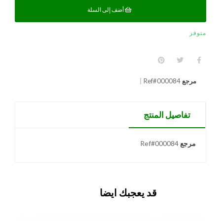
أضف إلى السلة
متوفر
مرجع
Ref#000084
تفاصيل المنتج
مرجع
Ref#000084
قد يعجبك ايضا