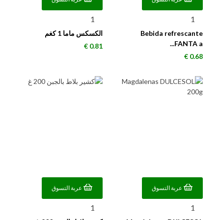
Bebida refrescante
الكسكس ماما 1 كغم
FANTA a...
السعر
0.81 €
السعر
0.68 €
عربة التسوق
عربة التسوق