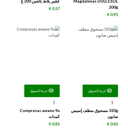
Magdalenas DULCESOL
كشير بلاط بالجبن 200 غ
200g
السعر
0.57 €
السعر
0.91 €
عربة التسوق
عربة التسوق
320g مسحوق منظف إسيس
Compresas awane 9u
صابون
كمدات
السعر
السعر
0.81 €
0.81 €