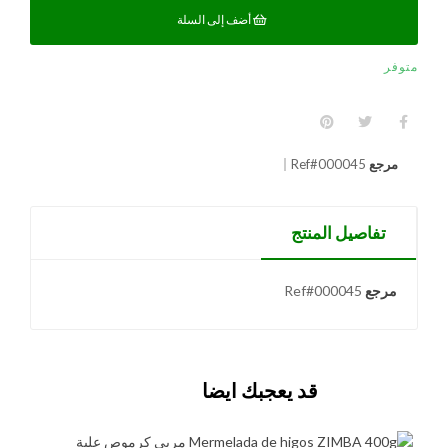
أضف إلى السلة
متوفر
مرجع
Ref#000045
تفاصيل المنتج
مرجع
Ref#000045
قد يعجبك ايضا