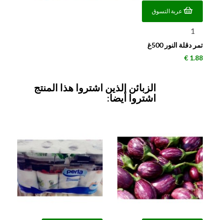
عربة التسوق
تمر دقلة النور 500غ
السعر
1.88 €
الزبائن الذين اشتروا هذا المنتج
اشتروا أيضا: