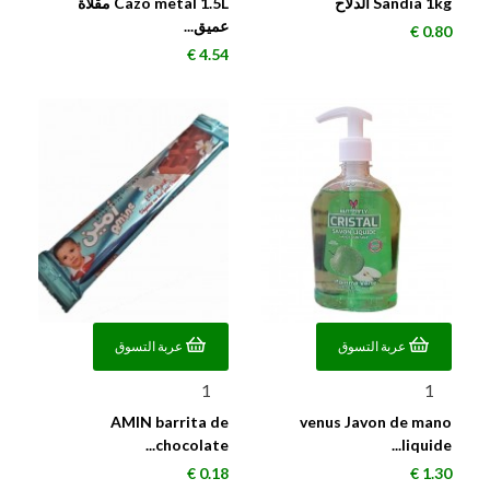
Sandía 1kg الدلاح
Cazo metal 1.5L مقلاة
عميق...
السعر
0.80 €
السعر
4.54 €
عربة التسوق
عربة التسوق
AMIN barrita de
venus Javon de mano
chocolate...
liquide...
السعر
السعر
0.18 €
1.30 €