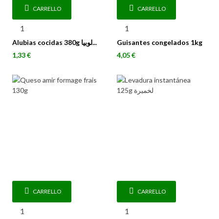
CARRELLO
CARRELLO
Alubias cocidas 380g لوبيا...
Guisantes congelados 1kg
Prezzo
Prezzo
1,33 €
4,05 €
CARRELLO
CARRELLO