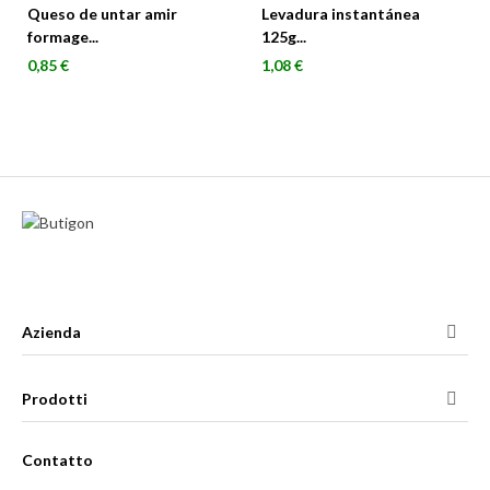
Queso de untar amir
Levadura instantánea
formage...
125g...
Prezzo
Prezzo
0,85 €
1,08 €
Azienda
Prodotti
Contatto