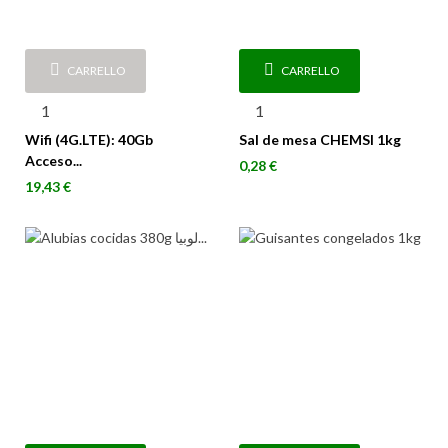
CARRELLO
CARRELLO
Wifi (4G.LTE): 40Gb
Sal de mesa CHEMSI 1kg
Acceso...
Prezzo
0,28 €
Prezzo
19,43 €