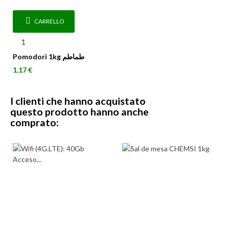
CARRELLO
Pomodori 1kg طماطم
Prezzo
1,17 €
I clienti che hanno acquistato
questo prodotto hanno anche
comprato: