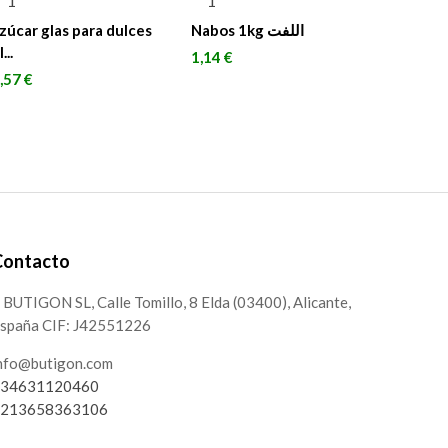
zúcar glas para dulces
Nabos 1kg اللفت
...
Precio
1,14 €
recio
,57 €
Contacto
BUTIGON SL, Calle Tomillo, 8 Elda (03400), Alicante,
spaña CIF: J42551226
nfo@butigon.com
34631120460
213658363106