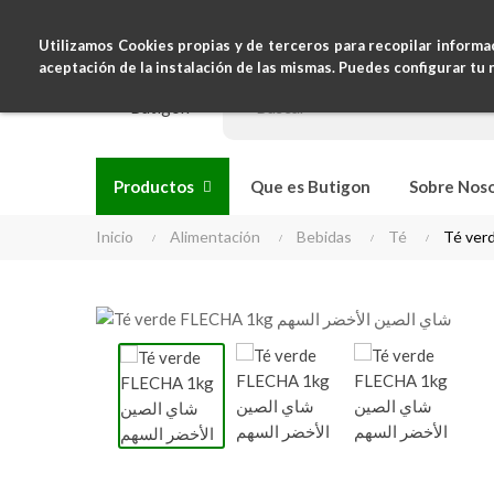
+34631120460
clientes@butigon.com
Utilizamos Cookies propias y de terceros para recopilar informa
aceptación de la instalación de las mismas. Puedes configurar tu 
Productos
Que es Butigon
Sobre Nos
Inicio
Alimentación
Bebidas
Té