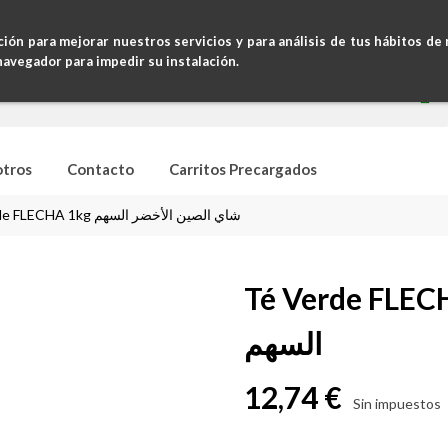
Pedi
ción para mejorar nuestros servicios y para análisis de tus hábitos de
navegador para impedir su instalación.
otros
Contacto
Carritos Precargados
Té verde FLECHA 1kg شاي الصين الأخضر السهم
Té Verde FLECHA 1kg أخضر
السهم
12,74 €
Sin impuestos