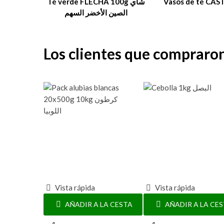
Té verde FLECHA 100g شاي
Vasos de té CAST
الصين الأخضر السهم
Los clientes que compraro
Vista rápida
Vista rápida
AÑADIR A LA CESTA
AÑADIR A LA CE