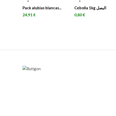
Pack alubias blancas...
Cebolla 1kg البصل
Precio
Precio
24,91 €
0,80 €