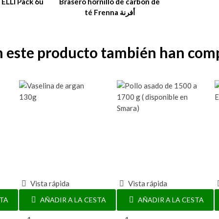
ELLI Pack 6u
Brasero hornillo de carbón de
té Frenna أفرنة
n este producto también han com
Vista rápida
Vista rápida
STA
AÑADIR A LA CESTA
AÑADIR A LA CESTA