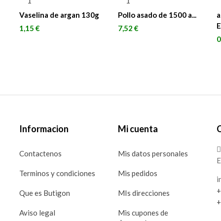
Vaselina de argan 130g
Pollo asado de 1500 a...
a
El
Precio
Precio
1,15 €
7,52 €
P
0
Informacion
Mi cuenta
Contactenos
Mis datos personales
E
Terminos y condiciones
Mis pedidos
i
+
Que es Butigon
MIs direcciones
+
Aviso legal
Mis cupones de