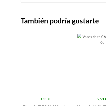
También podría gustarte
Precio
Preci
1,33 €
2,51 