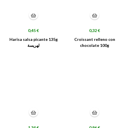
Precio
Precio
0,45 €
0,32 €
Harisa salsa picante 135g
Croissant relleno con
لهريسة
chocolate 100g
Precio
Precio
1,34 €
0,96 €