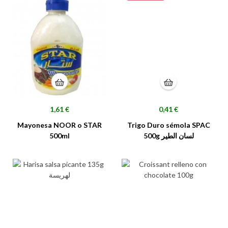
Precio
Precio
1,61 €
0,41 €
Mayonesa NOOR o STAR
Trigo Duro sémola SPAC
500ml
500g لسان الطير