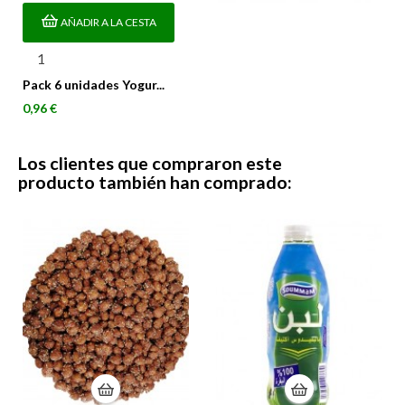
AÑADIR A LA CESTA
Pack 6 unidades Yogur...
Precio
0,96 €
Los clientes que compraron este
producto también han comprado: