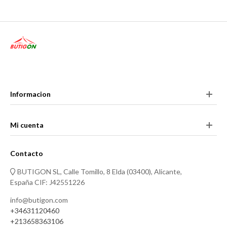
Informacion
Mi cuenta
Contacto
BUTIGON SL, Calle Tomillo, 8 Elda (03400), Alicante,
España CIF: J42551226
info@butigon.com
+34631120460
+213658363106