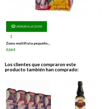
AÑADIR A LA CESTA
Zumo multifruta pequeño...
Precio
0,16 €
Los clientes que compraron este
producto también han comprado: