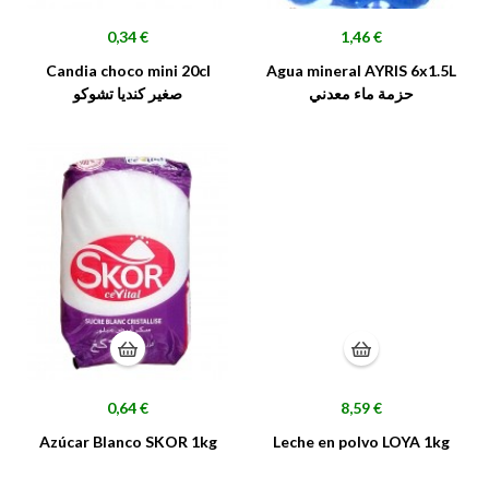
Precio
Precio
0,34 €
1,46 €
Candia choco mini 20cl
Agua mineral AYRIS 6x1.5L
حزمة ماء معدني
صغير كنديا تشوكو
Precio
Precio
0,64 €
8,59 €
Azúcar Blanco SKOR 1kg
Leche en polvo LOYA 1kg