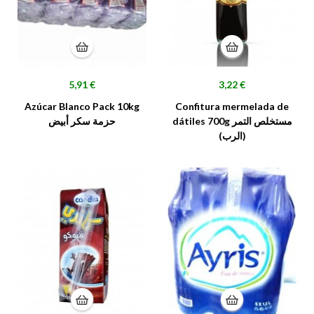
Precio
Precio
5,91 €
3,22 €
Azúcar Blanco Pack 10kg
Confitura mermelada de
dátiles 700g مستخلص التمر
حزمة سكر أبيض
(الرب)